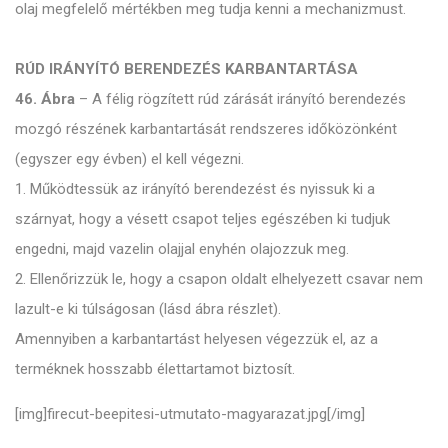
olaj megfelelő mértékben meg tudja kenni a mechanizmust.
RÚD IRÁNYÍTÓ BERENDEZÉS KARBANTARTÁSA
46. Ábra
– A félig rögzített rúd zárását irányító berendezés
mozgó részének karbantartását rendszeres időközönként
(egyszer egy évben) el kell végezni.
1. Működtessük az irányító berendezést és nyissuk ki a
szárnyat, hogy a vésett csapot teljes egészében ki tudjuk
engedni, majd vazelin olajjal enyhén olajozzuk meg.
2. Ellenőrizzük le, hogy a csapon oldalt elhelyezett csavar nem
lazult-e ki túlságosan (lásd ábra részlet).
Amennyiben a karbantartást helyesen végezzük el, az a
terméknek hosszabb élettartamot biztosít.
[img]firecut-beepitesi-utmutato-magyarazat.jpg[/img]