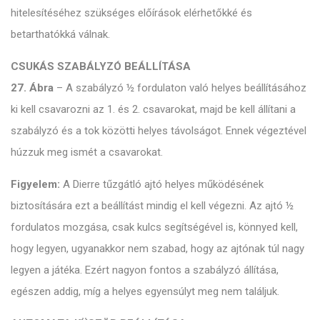
hitelesítéséhez szükséges előírások elérhetőkké és
betarthatókká válnak.
CSUKÁS SZABÁLYZÓ BEÁLLÍTÁSA
27. Ábra
– A szabályzó ½ fordulaton való helyes beállításához
ki kell csavarozni az 1. és 2. csavarokat, majd be kell állítani a
szabályzó és a tok közötti helyes távolságot. Ennek végeztével
húzzuk meg ismét a csavarokat.
Figyelem:
A Dierre tűzgátló ajtó helyes működésének
biztosítására ezt a beállítást mindig el kell végezni. Az ajtó ½
fordulatos mozgása, csak kulcs segítségével is, könnyed kell,
hogy legyen, ugyanakkor nem szabad, hogy az ajtónak túl nagy
legyen a játéka. Ezért nagyon fontos a szabályzó állítása,
egészen addig, míg a helyes egyensúlyt meg nem találjuk.