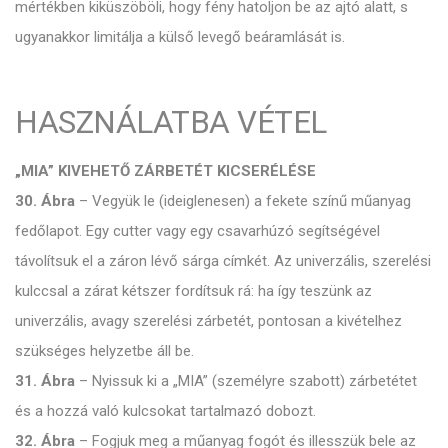
mértékben kiküszöböli, hogy fény hatoljon be az ajtó alatt, s
ugyanakkor limitálja a külső levegő beáramlását is.
HASZNÁLATBA VÉTEL
„MIA” KIVEHETŐ ZÁRBETÉT KICSERÉLÉSE
30. Ábra
– Vegyük le (ideiglenesen) a fekete színű műanyag
fedőlapot. Egy cutter vagy egy csavarhúzó segítségével
távolítsuk el a záron lévő sárga címkét. Az univerzális, szerelési
kulccsal a zárat kétszer fordítsuk rá: ha így teszünk az
univerzális, avagy szerelési zárbetét, pontosan a kivételhez
szükséges helyzetbe áll be.
31. Ábra
– Nyissuk ki a „MIA” (személyre szabott) zárbetétet
és a hozzá való kulcsokat tartalmazó dobozt.
32. Ábra
– Fogjuk meg a műanyag fogót és illesszük bele az