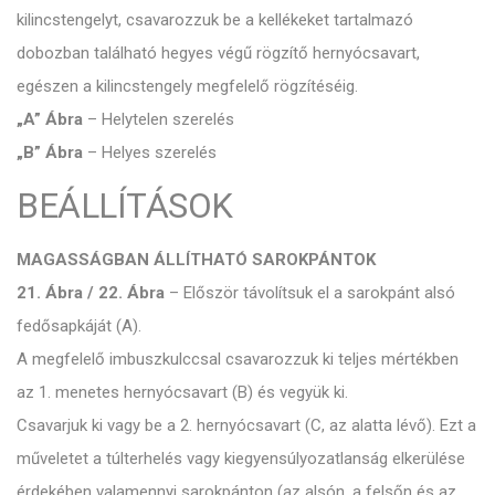
kilincstengelyt, csavarozzuk be a kellékeket tartalmazó
dobozban található hegyes végű rögzítő hernyócsavart,
egészen a kilincstengely megfelelő rögzítéséig.
„A” Ábra
– Helytelen szerelés
„B” Ábra
– Helyes szerelés
BEÁLLÍTÁSOK
MAGASSÁGBAN ÁLLÍTHATÓ SAROKPÁNTOK
21. Ábra / 22. Ábra
– Először távolítsuk el a sarokpánt alsó
fedősapkáját (A).
A megfelelő imbuszkulccsal csavarozzuk ki teljes mértékben
az 1. menetes hernyócsavart (B) és vegyük ki.
Csavarjuk ki vagy be a 2. hernyócsavart (C, az alatta lévő). Ezt a
műveletet a túlterhelés vagy kiegyensúlyozatlanság elkerülése
érdekében valamennyi sarokpánton (az alsón, a felsőn és az