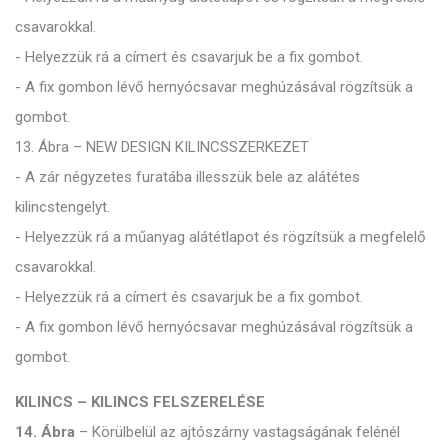
csavarokkal.
- Helyezzük rá a címert és csavarjuk be a fix gombot.
- A fix gombon lévő hernyócsavar meghúzásával rögzítsük a
gombot.
13. Ábra – NEW DESIGN KILINCSSZERKEZET
- A zár négyzetes furatába illesszük bele az alátétes
kilincstengelyt.
- Helyezzük rá a műanyag alátétlapot és rögzítsük a megfelelő
csavarokkal.
- Helyezzük rá a címert és csavarjuk be a fix gombot.
- A fix gombon lévő hernyócsavar meghúzásával rögzítsük a
gombot.
KILINCS – KILINCS FELSZERELÉSE
14. Ábra
– Körülbelül az ajtószárny vastagságának felénél