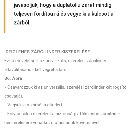
javasoljuk, hogy a duplatollú zárat mindig
teljesen fordítsa rá és vegye ki a kulcsot a
zárból.
IDEIGLENES ZÁRCILINDER KISZERELÉSE
Ezt a műveletsort az univerzális, szerelési zárcilinder
eltávolításához kell végrehajtani.
36. Ábra
- Csavarozzuk ki az univerzális, szerelési zárcilinder két rögzítő
csavarját.
- Vegyük ki a zárból a cilindert.
- Folytassuk a szerelést a biztonsági / főkulcsos zárcilinder
beszerelésére vonatkozó utasítások követésével.