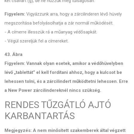
két csavart (g), de ne húzzuk meg túlságosan.
Figyelem:
Vigyázzunk arra, hogy a zárcilinderen lévő hüvely
megszorítása befolyásolhatja a zár normál működését.
- A címerre illesszük rá a műanyag védősapkát.
- Végül szereljük fel a címereket.
43. Ábra
Figyelem: Vannak olyan esetek, amikor a védőhüvelyben
lévő „tablettát” el kell fordítani ahhoz, hogy a kulcsot be
lehessen tolni, és a zárcilindert működtetni lehessen. Erre
a New Power zárcilindereknél nincs szükség.
RENDES TŰZGÁTLÓ AJTÓ
KARBANTARTÁS
Megjegyzés: A nem minősített szakemberek által végzett