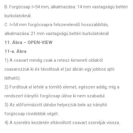
B. Forgócsap I=54 mm, alkalmazása: 14 mm vastagságú beltéri
burkolatoknál.
C. I=54 mm forgócsapra felszerelendő hosszabbítás,
alkalmazása: 21 mm vastagságú beltéri burkolatoknál.
11. Ábra – OPEN-VIEW
11-a. Ábra
1) A csavart mindig csak a retesz kimeneti oldalról
csavarozzuk ki és távolítsuk el (az ábrán egy jobbos ajtó
látható).
2) Fordítsuk el lefelé a tömítő elemet, egészen addig, míg a
rendszert irányító forgócsap ülése ki nem szabadul.
3) Az előformázott ülésbe helyezzük bele az irányító
forgócsap rövidebbik végét.
4) A szerelés kezdetén eltávolított csavart szereljük vissza.