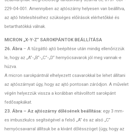
229-04-001. Amennyiben az ajtószárny helyesen van beállítva,
az ajtó hitelesítéséhez szükséges előírások elérhetőkké és
betarthatókká válnak.
MICRON „X-Y-Z” SAROKPÁNTOK BEÁLLÍTÁSA
26. Ábra
– A tűzgátló ajtó beépítése után mindig ellenőrizzük
le, hogy az „A”-„B”-„C”-„D” hernyócsavarok jól meg vannak-e
húzva.
A micron sarokpántnál elhelyezett csavarokkal be lehet állítani
az ajtószárnyat úgy, hogy az ajtó pontosan záródjon. A művelet
végén helyezzük vissza a korábban eltávolított sarokpánt
fedősapkákat.
23. Ábra – Az ajtószárny dőlésének beállítása:
egy 3 mm-
es imbuszkulcs segítségével a felső „A” és az alsó „C”
hernyócsavarral állítsuk be a kívánt dőlésszöget (úgy, hogy az