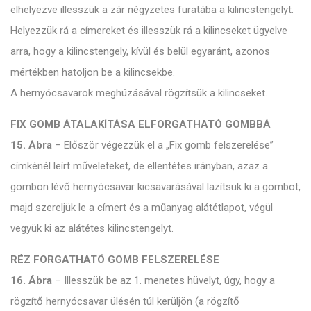
elhelyezve illesszük a zár négyzetes furatába a kilincstengelyt.
Helyezzük rá a címereket és illesszük rá a kilincseket ügyelve
arra, hogy a kilincstengely, kívül és belül egyaránt, azonos
mértékben hatoljon be a kilincsekbe.
A hernyócsavarok meghúzásával rögzítsük a kilincseket.
FIX GOMB ÁTALAKÍTÁSA ELFORGATHATÓ GOMBBÁ
15. Ábra
– Először végezzük el a „Fix gomb felszerelése”
címkénél leírt műveleteket, de ellentétes irányban, azaz a
gombon lévő hernyócsavar kicsavarásával lazítsuk ki a gombot,
majd szereljük le a címert és a műanyag alátétlapot, végül
vegyük ki az alátétes kilincstengelyt.
RÉZ FORGATHATÓ GOMB FELSZERELÉSE
16. Ábra
– Illesszük be az 1. menetes hüvelyt, úgy, hogy a
rögzítő hernyócsavar ülésén túl kerüljön (a rögzítő