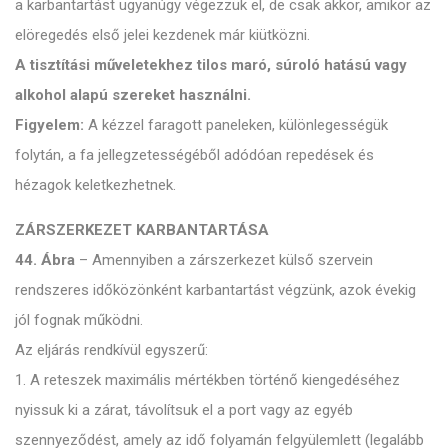
a karbantartást ugyanúgy végezzük el, de csak akkor, amikor az
elöregedés első jelei kezdenek már kiütközni.
A tisztítási műveletekhez tilos maró, súroló hatású vagy
alkohol alapú szereket használni.
Figyelem:
A kézzel faragott paneleken, különlegességük
folytán, a fa jellegzetességéből adódóan repedések és
hézagok keletkezhetnek.
ZÁRSZERKEZET KARBANTARTÁSA
44. Ábra
– Amennyiben a zárszerkezet külső szervein
rendszeres időközönként karbantartást végzünk, azok évekig
jól fognak működni.
Az eljárás rendkívül egyszerű:
1. A reteszek maximális mértékben történő kiengedéséhez
nyissuk ki a zárat, távolítsuk el a port vagy az egyéb
szennyeződést, amely az idő folyamán felgyülemlett (legalább