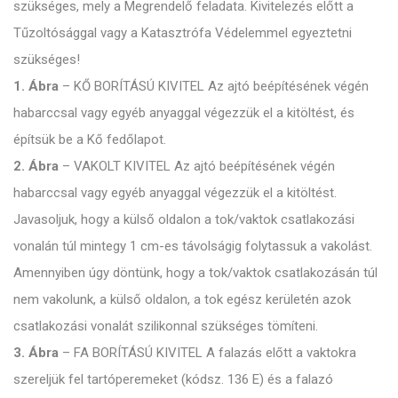
szükséges, mely a Megrendelő feladata. Kivitelezés előtt a
Tűzoltósággal vagy a Katasztrófa Védelemmel egyeztetni
szükséges!
1. Ábra
– KŐ BORÍTÁSÚ KIVITEL Az ajtó beépítésének végén
habarccsal vagy egyéb anyaggal végezzük el a kitöltést, és
építsük be a Kő fedőlapot.
2. Ábra
– VAKOLT KIVITEL Az ajtó beépítésének végén
habarccsal vagy egyéb anyaggal végezzük el a kitöltést.
Javasoljuk, hogy a külső oldalon a tok/vaktok csatlakozási
vonalán túl mintegy 1 cm-es távolságig folytassuk a vakolást.
Amennyiben úgy döntünk, hogy a tok/vaktok csatlakozásán túl
nem vakolunk, a külső oldalon, a tok egész kerületén azok
csatlakozási vonalát szilikonnal szükséges tömíteni.
3. Ábra
– FA BORÍTÁSÚ KIVITEL A falazás előtt a vaktokra
szereljük fel tartóperemeket (kódsz. 136 E) és a falazó