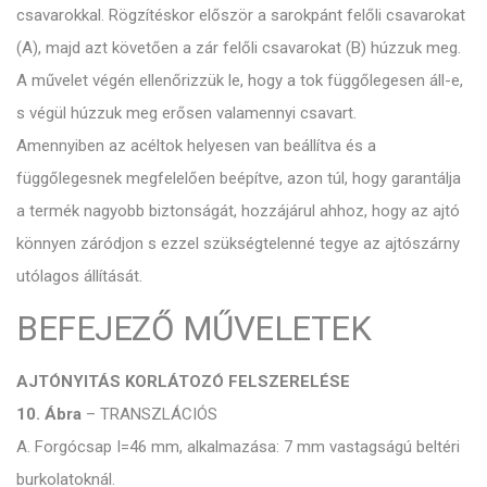
csavarokkal. Rögzítéskor először a sarokpánt felőli csavarokat
(A), majd azt követően a zár felőli csavarokat (B) húzzuk meg.
A művelet végén ellenőrizzük le, hogy a tok függőlegesen áll-e,
s végül húzzuk meg erősen valamennyi csavart.
Amennyiben az acéltok helyesen van beállítva és a
függőlegesnek megfelelően beépítve, azon túl, hogy garantálja
a termék nagyobb biztonságát, hozzájárul ahhoz, hogy az ajtó
könnyen záródjon s ezzel szükségtelenné tegye az ajtószárny
utólagos állítását.
BEFEJEZŐ MŰVELETEK
AJTÓNYITÁS KORLÁTOZÓ FELSZERELÉSE
10. Ábra
– TRANSZLÁCIÓS
A. Forgócsap I=46 mm, alkalmazása: 7 mm vastagságú beltéri
burkolatoknál.