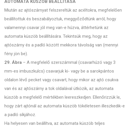
AUTOMATA KÜSZÖB BEÁLLÍTÁSA
Miután az ajtószárnyat felszereltük az acéltokra, megfelelően
beállítottuk és beszabályoztuk, meggyőződtünk arról, hogy
valamennyi csavar jól meg van-e húzva, áttérhetünk az
automata küszöb beállítására. Tekintsük meg, hogy az
ajtószárny és a padló között mekkora távolság van (mennyi
fény jön be).
29. Ábra
– A megfelelő szerszámmal (csavarhúzó vagy 3
mm-es imbuszkulcs) csavarjuk ki- vagy be a sarokpántos
oldalon lévő pecket vagy csavart, hogy mikor az ajtó csukva
van és az ajtószárny a tok oldalával ütközik, az automata
küszöb a megfelelő mértékben leereszkedjen. Ellenőrizzük le,
hogy zárt ajtónál az automata küszöb tökéletesen illeszkedik-e
a padló síkjához.
Ha helyesen van beállítva, az automata küszöb teljes