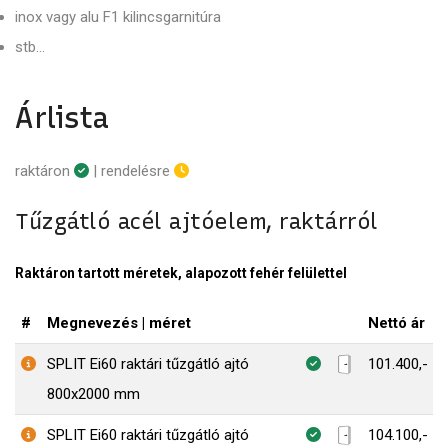
inox vagy alu F1 kilincsgarnitúra
stb...
Árlista
raktáron
| rendelésre
Tűzgátló acél ajtóelem, raktárról
Raktáron tartott méretek, alapozott fehér felülettel
#
Megnevezés | méret
Nettó ár
SPLIT Ei60 raktári tűzgátló ajtó
101.400,-
800x2000 mm
SPLIT Ei60 raktári tűzgátló ajtó
104.100,-