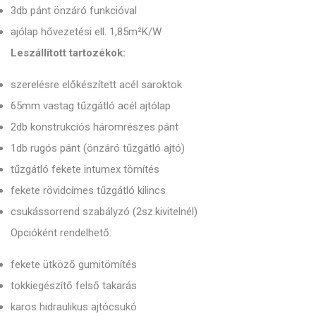
3db pánt önzáró funkcióval
ajólap hővezetési ell. 1,85m²K/W
Leszállított tartozékok:
szerelésre előkészített acél saroktok
65mm vastag tűzgátló acél ajtólap
2db konstrukciós háromrészes pánt
1db rugós pánt (önzáró tűzgátló ajtó)
tűzgátló fekete intumex tömítés
fekete rövidcímes tűzgátló kilincs
csukássorrend szabályzó (2sz.kivitelnél)
Opcióként rendelhető:
fekete ütköző gumitömítés
tokkiegészítő felső takarás
karos hidraulikus ajtócsukó