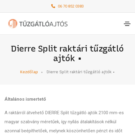
06 70 852 0383
Dierre Split raktári tűzgátló
ajtók •
Kezdőlap
Dierre Split raktári tűzgátló ajtók •
Általános ismertető
A raktárról átvehető DIERRE Split tűzgátló ajtók 2100 mm-es
magyar szabvány méretűek, így nyílás átalakítások nélkül
azonnal beépíthetőek, melynek köszönhetően pénzt és időt