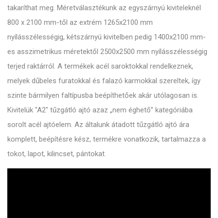
takaríthat meg. Méretválasztékunk az egyszárnyú kiviteleknél
800 x 2100 mm-től az extrém 1265x2100 mm
nyílásszélességig, kétszárnyú kivitelben pedig 1400x2100 mm-
es asszimetrikus méretektől 2500x2500 mm nyílásszélességig
terjed raktárról. A termékek acél saroktokkal rendelkeznek,
melyek dűbeles furatokkal és falazó karmokkal szereltek, így
szinte bármilyen faltípusba beépíthetőek akár utólagosan is.
Kivitelük "A2" tűzgátló ajtó azaz „nem éghető” kategóriába
sorolt acél ajtóelem. Az általunk átadott tűzgátló ajtó ára
komplett, beépítésre kész, termékre vonatkozik, tartalmazza a
tokot, lapot, kilincset, pántokat.