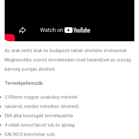
Az árak nettó árak és budapesti raktári átvételre érvényesek.
Megbeszélés szerint termékeinket rövid határidővel az ország
bármely pontján átveheti.
Termékjellemzők:
2100mm magyar szabvány méretek
raktárról, minden méretben átvehető
ÉMI által bevizsgált termékpaletta
4 oldalt lemezfalcolt tok és ajtólap
RAL9010 krémfehér szín