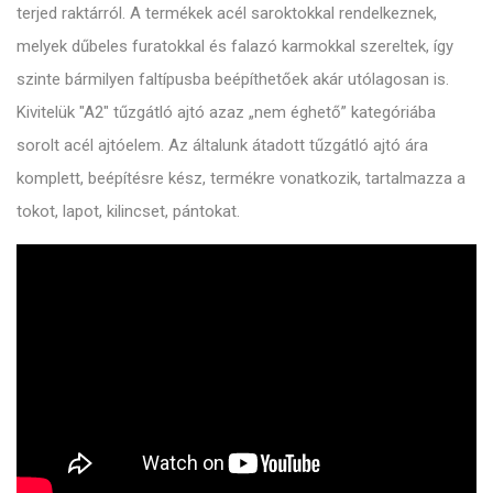
terjed raktárról. A termékek acél saroktokkal rendelkeznek,
melyek dűbeles furatokkal és falazó karmokkal szereltek, így
szinte bármilyen faltípusba beépíthetőek akár utólagosan is.
Kivitelük "A2" tűzgátló ajtó azaz „nem éghető” kategóriába
sorolt acél ajtóelem. Az általunk átadott tűzgátló ajtó ára
komplett, beépítésre kész, termékre vonatkozik, tartalmazza a
tokot, lapot, kilincset, pántokat.