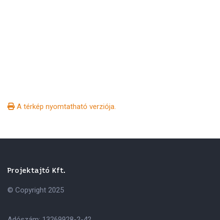
A térkép nyomtatható verziója.
Projektajtó Kft.
© Copyright 2025
Adószám: 13269928-2-42