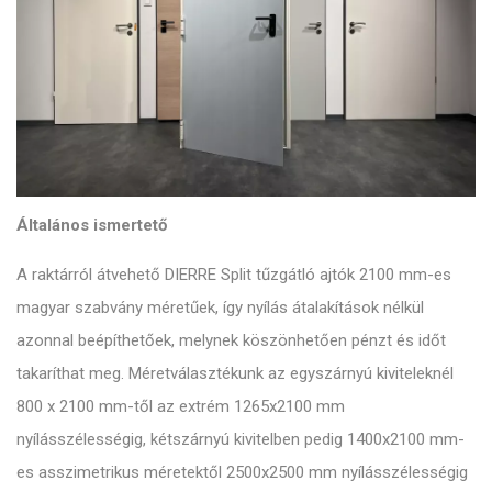
Általános ismertető
A raktárról átvehető DIERRE Split tűzgátló ajtók 2100 mm-es
magyar szabvány méretűek, így nyílás átalakítások nélkül
azonnal beépíthetőek, melynek köszönhetően pénzt és időt
takaríthat meg. Méretválasztékunk az egyszárnyú kiviteleknél
800 x 2100 mm-től az extrém 1265x2100 mm
nyílásszélességig, kétszárnyú kivitelben pedig 1400x2100 mm-
es asszimetrikus méretektől 2500x2500 mm nyílásszélességig