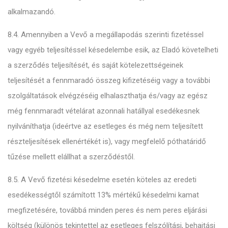
alkalmazandó.
8.4. Amennyiben a Vevő a megállapodás szerinti fizetéssel
vagy egyéb teljesítéssel késedelembe esik, az Eladó követelheti
a szerződés teljesítését, és saját kötelezettségeinek
teljesítését a fennmaradó összeg kifizetéséig vagy a további
szolgáltatások elvégzéséig elhalaszthatja és/vagy az egész
még fennmaradt vételárat azonnali hatállyal esedékesnek
nyilváníthatja (ideértve az esetleges és még nem teljesített
részteljesítések ellenértékét is), vagy megfelelő póthatáridő
tűzése mellett elállhat a szerződéstől.
8.5. A Vevő fizetési késedelme esetén köteles az eredeti
esedékességtől számított 13% mértékű késedelmi kamat
megfizetésére, továbbá minden peres és nem peres eljárási
költség (különös tekintettel az esetleges felszólítási, behajtási