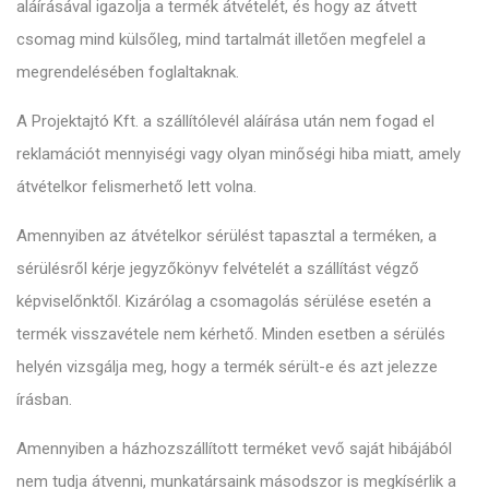
aláírásával igazolja a termék átvételét, és hogy az átvett
csomag mind külsőleg, mind tartalmát illetően megfelel a
megrendelésében foglaltaknak.
A Projektajtó Kft. a szállítólevél aláírása után nem fogad el
reklamációt mennyiségi vagy olyan minőségi hiba miatt, amely
átvételkor felismerhető lett volna.
Amennyiben az átvételkor sérülést tapasztal a terméken, a
sérülésről kérje jegyzőkönyv felvételét a szállítást végző
képviselőnktől. Kizárólag a csomagolás sérülése esetén a
termék visszavétele nem kérhető. Minden esetben a sérülés
helyén vizsgálja meg, hogy a termék sérült-e és azt jelezze
írásban.
Amennyiben a házhozszállított terméket vevő saját hibájából
nem tudja átvenni, munkatársaink másodszor is megkísérlik a