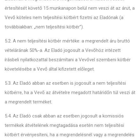
értesítését követő 15 munkanapon belül nem veszi át az árut, a
Vevő köteles nem teljesítési kötbért fizetni az Eladónak (a
továbbiakban: „nem teljesítési kötbér”).
5.2. A nem teljesítési kötbér mértéke: a megrendelt áru bruttó
vételárának 50%-a. Az Eladó jogosult a Vevőhöz intézett
írásbeli nyilatkozattal beszámítani a Vevővel szembeni kötbér
követelésébe a Vevő által kifizetett előleget.
5.3. Az Eladó abban az esetben is jogosult a nem teljesítési
kötbérre, ha a Vevő az átvételre megadott határidőn túl veszi át
a megrendelt terméket.
5.4. Az Eladó csak abban az esetben jogosult a komissiós
termékek átvételének megtagadása esetén nem teljesítési
kötbért érvényesíteni, ha a megrendelésnél vagy a megrendelés