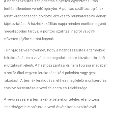
A házhozszállítás szolgáltatás előzetes egyeztetés után,
térítés ellenében vehető igénybe. A pontos szállítási díjról az
adott kirendeltségen dolgozó értékesítő munkatársaink adnak
tájékoztatást. A házhozszállítás napja minden esetben egyedi
megállapodás tárgya, a pontos szállítási napról vevőink
előzetes tájékoztatást kapnak.
Felhívjuk szíves figyelmét, hogy a házhozszállítás a termékek
felrakodását és a vevő által megadott címre közúton történő
eljuttatását jelenti. A házhozszállítási díj nem foglalja magában
a sofőr által végzett lerakodást, kézi pakolást vagy gépi
rakodást. A termék lerakodása, ehhez megfelelő munkaerő és
eszköz biztosítása a vevő feladata és felelőssége.
A vevő részére a termékek átvételekor tételes ellenőrzési
lehetőséget biztosítunk, a vevő átvételkor a szállítólevél