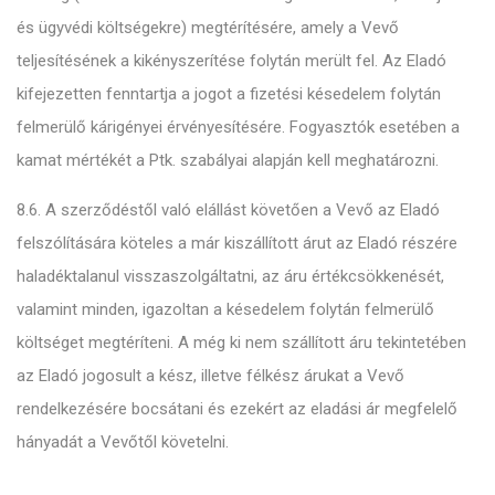
és ügyvédi költségekre) megtérítésére, amely a Vevő
teljesítésének a kikényszerítése folytán merült fel. Az Eladó
kifejezetten fenntartja a jogot a fizetési késedelem folytán
felmerülő kárigényei érvényesítésére. Fogyasztók esetében a
kamat mértékét a Ptk. szabályai alapján kell meghatározni.
8.6. A szerződéstől való elállást követően a Vevő az Eladó
felszólítására köteles a már kiszállított árut az Eladó részére
haladéktalanul visszaszolgáltatni, az áru értékcsökkenését,
valamint minden, igazoltan a késedelem folytán felmerülő
költséget megtéríteni. A még ki nem szállított áru tekintetében
az Eladó jogosult a kész, illetve félkész árukat a Vevő
rendelkezésére bocsátani és ezekért az eladási ár megfelelő
hányadát a Vevőtől követelni.