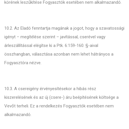
körének leszűkítése Fogyasztók esetében nem alkalmazandó.
10.2. Az Eladó fenntartja magának a jogot, hogy a szavatossági
igényt – megítélése szerint – javítással, cserével vagy
árleszállítással elégítse ki a Ptk. 6:159-160. §-aival
összhangban, választása azonban nem lehet hátrányos a
Fogyasztóra nézve.
10.3. A csereigény érvényesítésekor a hibás rész
kiszerelésének és az új (csere-) áru beépítésének költsége a
Vevőt terheli. Ez a rendelkezés Fogyasztók esetében nem
alkalmazandó.