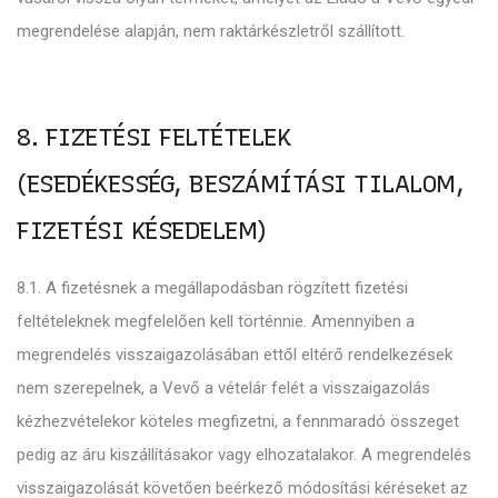
megrendelése alapján, nem raktárkészletről szállított.
8. FIZETÉSI FELTÉTELEK
(ESEDÉKESSÉG, BESZÁMÍTÁSI TILALOM,
FIZETÉSI KÉSEDELEM)
8.1. A fizetésnek a megállapodásban rögzített fizetési
feltételeknek megfelelően kell történnie. Amennyiben a
megrendelés visszaigazolásában ettől eltérő rendelkezések
nem szerepelnek, a Vevő a vételár felét a visszaigazolás
kézhezvételekor köteles megfizetni, a fennmaradó összeget
pedig az áru kiszállításakor vagy elhozatalakor. A megrendelés
visszaigazolását követően beérkező módosítási kéréseket az