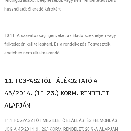
feldolgozásából, beépítéséből, vagy nem rendeltetésszerű
használatából eredő károkért.
10.11. A szavatossági igényeket az Eladó székhelyén vagy
fióktelepén kell teljesíteni. Ez a rendelkezés Fogyasztók
esetében nem alkalmazandó.
11. FOGYASZTÓI TÁJÉKOZTATÓ A
45/2014. (II. 26.) KORM. RENDELET
ALAPJÁN
11.1. FOGYASZTÓT MEGILLETŐ ELÁLLÁSI ÉS FELMONDÁSI
JOG A 45/2014. (II. 26.) KORM. RENDELET, 20.§-A ALAPJÁN