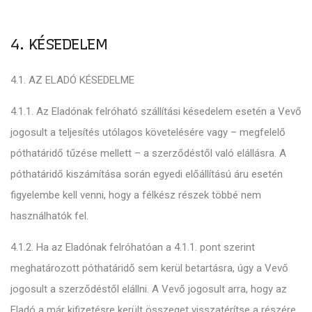
4. KÉSEDELEM
4.1. AZ ELADÓ KÉSEDELME
4.1.1. Az Eladónak felróható szállítási késedelem esetén a Vevő
jogosult a teljesítés utólagos követelésére vagy – megfelelő
póthatáridő tűzése mellett – a szerződéstől való elállásra. A
póthatáridő kiszámítása során egyedi előállítású áru esetén
figyelembe kell venni, hogy a félkész részek többé nem
használhatók fel.
4.1.2. Ha az Eladónak felróhatóan a 4.1.1. pont szerint
meghatározott póthatáridő sem kerül betartásra, úgy a Vevő
jogosult a szerződéstől elállni. A Vevő jogosult arra, hogy az
Eladó a már kifizetésre került összeget visszatérítse a részére.