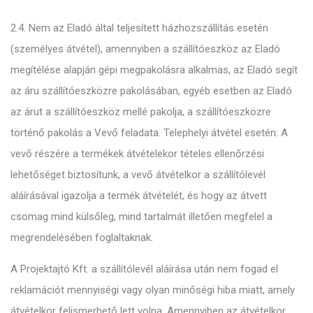
2.4. Nem az Eladó által teljesített házhozszállítás esetén
(személyes átvétel), amennyiben a szállítóeszköz az Eladó
megítélése alapján gépi megpakolásra alkalmas, az Eladó segít
az áru szállítóeszközre pakolásában, egyéb esetben az Eladó
az árut a szállítóeszköz mellé pakolja, a szállítóeszközre
történő pakolás a Vevő feladata. Telephelyi átvétel esetén: A
vevő részére a termékek átvételekor tételes ellenőrzési
lehetőséget biztosítunk, a vevő átvételkor a szállítólevél
aláírásával igazolja a termék átvételét, és hogy az átvett
csomag mind külsőleg, mind tartalmát illetően megfelel a
megrendelésében foglaltaknak.
A Projektajtó Kft. a szállítólevél aláírása után nem fogad el
reklamációt mennyiségi vagy olyan minőségi hiba miatt, amely
átvételkor felismerhető lett volna. Amennyiben az átvételkor