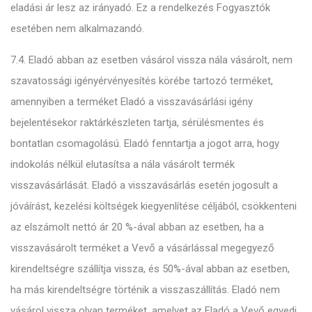
eladási ár lesz az irányadó. Ez a rendelkezés Fogyasztók
esetében nem alkalmazandó.
7.4. Eladó abban az esetben vásárol vissza nála vásárolt, nem
szavatossági igényérvényesítés körébe tartozó terméket,
amennyiben a terméket Eladó a visszavásárlási igény
bejelentésekor raktárkészleten tartja, sérülésmentes és
bontatlan csomagolású. Eladó fenntartja a jogot arra, hogy
indokolás nélkül elutasítsa a nála vásárolt termék
visszavásárlását. Eladó a visszavásárlás esetén jogosult a
jóváírást, kezelési költségek kiegyenlítése céljából, csökkenteni
az elszámolt nettó ár 20 %-ával abban az esetben, ha a
visszavásárolt terméket a Vevő a vásárlással megegyező
kirendeltségre szállítja vissza, és 50%-ával abban az esetben,
ha más kirendeltségre történik a visszaszállítás. Eladó nem
vásárol vissza olyan terméket, amelyet az Eladó a Vevő egyedi