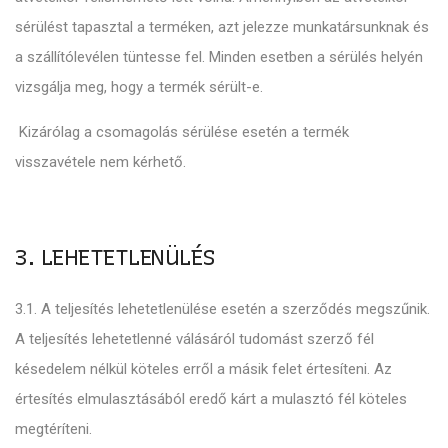
sérülést tapasztal a terméken, azt jelezze munkatársunknak és
a szállítólevélen tüntesse fel. Minden esetben a sérülés helyén
vizsgálja meg, hogy a termék sérült-e.
Kizárólag a csomagolás sérülése esetén a termék
visszavétele nem kérhető.
3. LEHETETLENÜLÉS
3.1. A teljesítés lehetetlenülése esetén a szerződés megszűnik.
A teljesítés lehetetlenné válásáról tudomást szerző fél
késedelem nélkül köteles erről a másik felet értesíteni. Az
értesítés elmulasztásából eredő kárt a mulasztó fél köteles
megtéríteni.