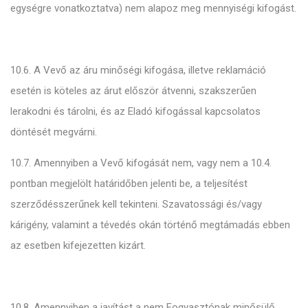
egységre vonatkoztatva) nem alapoz meg mennyiségi kifogást.
10.6. A Vevő az áru minőségi kifogása, illetve reklamáció
esetén is köteles az árut először átvenni, szakszerűen
lerakodni és tárolni, és az Eladó kifogással kapcsolatos
döntését megvárni.
10.7. Amennyiben a Vevő kifogását nem, vagy nem a 10.4.
pontban megjelölt határidőben jelenti be, a teljesítést
szerződésszerűnek kell tekinteni. Szavatossági és/vagy
kárigény, valamint a tévedés okán történő megtámadás ebben
az esetben kifejezetten kizárt.
10.8. Amennyiben a javítást a nem Fogyasztónak minősülő