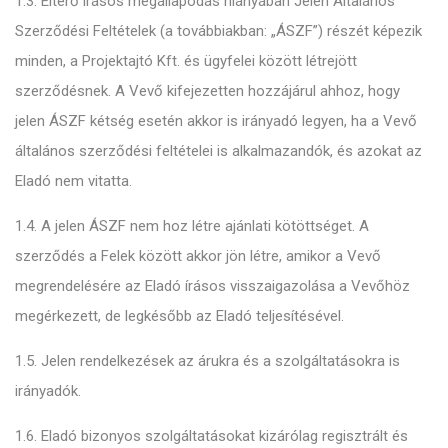
1.3. Eltérő írásos megállapodás hiányában Jelen Általános
Szerződési Feltételek (a továbbiakban: „ÁSZF”) részét képezik
minden, a Projektajtó Kft. és ügyfelei között létrejött
szerződésnek. A Vevő kifejezetten hozzájárul ahhoz, hogy
jelen ÁSZF kétség esetén akkor is irányadó legyen, ha a Vevő
általános szerződési feltételei is alkalmazandók, és azokat az
Eladó nem vitatta.
1.4. A jelen ÁSZF nem hoz létre ajánlati kötöttséget. A
szerződés a Felek között akkor jön létre, amikor a Vevő
megrendelésére az Eladó írásos visszaigazolása a Vevőhöz
megérkezett, de legkésőbb az Eladó teljesítésével.
1.5. Jelen rendelkezések az árukra és a szolgáltatásokra is
irányadók.
1.6. Eladó bizonyos szolgáltatásokat kizárólag regisztrált és