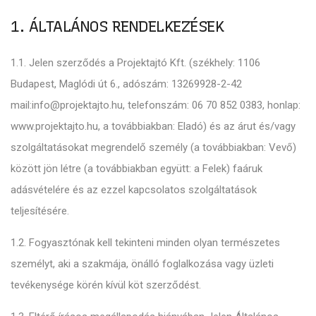
1. ÁLTALÁNOS RENDELKEZÉSEK
1.1. Jelen szerződés a Projektajtó Kft. (székhely: 1106
Budapest, Maglódi út 6., adószám: 13269928-2-42
mail:info@projektajto.hu, telefonszám: 06 70 852 0383, honlap:
www.projektajto.hu, a továbbiakban: Eladó) és az árut és/vagy
szolgáltatásokat megrendelő személy (a továbbiakban: Vevő)
között jön létre (a továbbiakban együtt: a Felek) faáruk
adásvételére és az ezzel kapcsolatos szolgáltatások
teljesítésére.
1.2. Fogyasztónak kell tekinteni minden olyan természetes
személyt, aki a szakmája, önálló foglalkozása vagy üzleti
tevékenysége körén kívül köt szerződést.