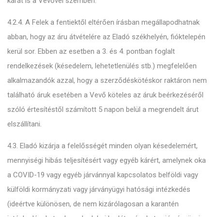
kárát is a Vevővel szemben.
4.2.4. A Felek a fentiektől eltérően írásban megállapodhatnak
abban, hogy az áru átvételére az Eladó székhelyén, fióktelepén
kerül sor. Ebben az esetben a 3. és 4. pontban foglalt
rendelkezések (késedelem, lehetetlenülés stb.) megfelelően
alkalmazandók azzal, hogy a szerződéskötéskor raktáron nem
található áruk esetében a Vevő köteles az áruk beérkezéséről
szóló értesítéstől számított 5 napon belül a megrendelt árut
elszállítani.
4.3. Eladó kizárja a felelősségét minden olyan késedelemért,
mennyiségi hibás teljesítésért vagy egyéb kárért, amelynek oka
a COVID-19 vagy egyéb járvánnyal kapcsolatos belföldi vagy
külföldi kormányzati vagy járványügyi hatósági intézkedés
(ideértve különösen, de nem kizárólagosan a karantén