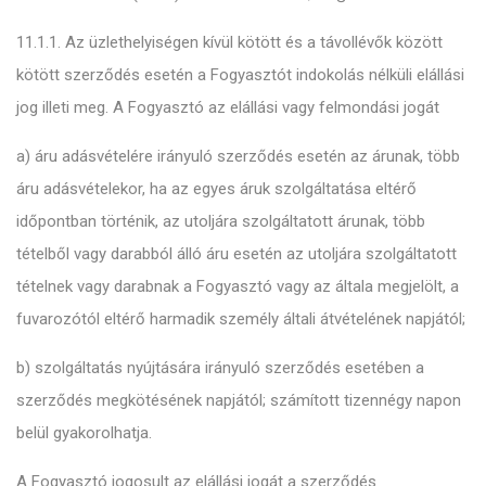
11.1.1. Az üzlethelyiségen kívül kötött és a távollévők között
kötött szerződés esetén a Fogyasztót indokolás nélküli elállási
jog illeti meg. A Fogyasztó az elállási vagy felmondási jogát
a) áru adásvételére irányuló szerződés esetén az árunak, több
áru adásvételekor, ha az egyes áruk szolgáltatása eltérő
időpontban történik, az utoljára szolgáltatott árunak, több
tételből vagy darabból álló áru esetén az utoljára szolgáltatott
tételnek vagy darabnak a Fogyasztó vagy az általa megjelölt, a
fuvarozótól eltérő harmadik személy általi átvételének napjától;
b) szolgáltatás nyújtására irányuló szerződés esetében a
szerződés megkötésének napjától; számított tizennégy napon
belül gyakorolhatja.
A Fogyasztó jogosult az elállási jogát a szerződés