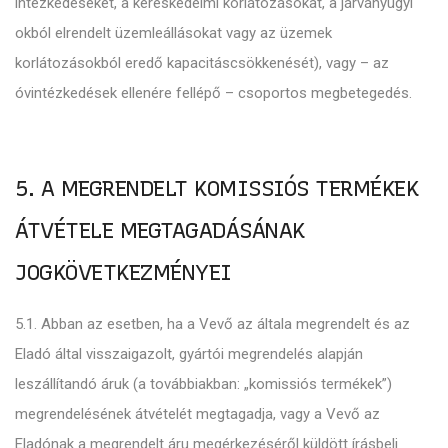
intézkedéseket, a kereskedelmi korlátozásokat, a járványügyi
okból elrendelt üzemleállásokat vagy az üzemek
korlátozásokból eredő kapacitáscsökkenését), vagy – az
óvintézkedések ellenére fellépő – csoportos megbetegedés.
5. A MEGRENDELT KOMISSIÓS TERMÉKEK
ÁTVÉTELE MEGTAGADÁSÁNAK
JOGKÖVETKEZMÉNYEI
5.1. Abban az esetben, ha a Vevő az általa megrendelt és az
Eladó által visszaigazolt, gyártói megrendelés alapján
leszállítandó áruk (a továbbiakban: „komissiós termékek”)
megrendelésének átvételét megtagadja, vagy a Vevő az
Eladónak a megrendelt áru megérkezéséről küldött írásbeli