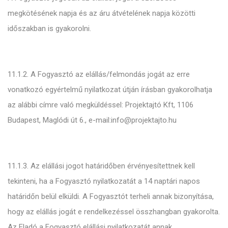
megkötésének napja és az áru átvételének napja közötti
időszakban is gyakorolni.
11.1.2. A Fogyasztó az elállás/felmondás jogát az erre
vonatkozó egyértelmű nyilatkozat útján írásban gyakorolhatja
az alábbi címre való megküldéssel: Projektajtó Kft, 1106
Budapest, Maglódi út 6., e-mail:info@projektajto.hu
11.1.3. Az elállási jogot határidőben érvényesítettnek kell
tekinteni, ha a Fogyasztó nyilatkozatát a 14 naptári napos
határidőn belül elküldi. A Fogyasztót terheli annak bizonyítása,
hogy az elállás jogát e rendelkezéssel összhangban gyakorolta.
Az Eladó a Fogyasztó elállási nyilatkozatát annak