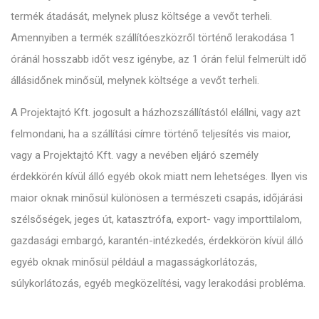
termék átadását, melynek plusz költsége a vevőt terheli.
Amennyiben a termék szállítóeszközről történő lerakodása 1
óránál hosszabb időt vesz igénybe, az 1 órán felül felmerült idő
állásidőnek minősül, melynek költsége a vevőt terheli.
A Projektajtó Kft. jogosult a házhozszállítástól elállni, vagy azt
felmondani, ha a szállítási címre történő teljesítés vis maior,
vagy a Projektajtó Kft. vagy a nevében eljáró személy
érdekkörén kívül álló egyéb okok miatt nem lehetséges. Ilyen vis
maior oknak minősül különösen a természeti csapás, időjárási
szélsőségek, jeges út, katasztrófa, export- vagy importtilalom,
gazdasági embargó, karantén-intézkedés, érdekkörön kívül álló
egyéb oknak minősül például a magasságkorlátozás,
súlykorlátozás, egyéb megközelítési, vagy lerakodási probléma.