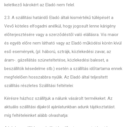
keletkező károkért az Eladó nem felel.
2.3. A szállítási határidő Eladó általi kismértékű túllépését a
Vevő köteles elfogadni anélkül, hogy jogosult lenne kárigény
előterjesztésére vagy a szerződéstől való elállásra. Vis maior
és egyéb előre nem látható vagy az Eladó működési körén kívül
eső események, (pl. háború, sztrájk, közlekedési zavar, az
áram-. gázellátás szüneteltetése, közlekedési baleset, a
beszállítók késedelme stb.) esetén a szállítás időtartama ennek
megfelelően hosszabbra nyúlik. Az Eladó által teljesített
szállítás részletes Szállítási feltételei:
Kérésre házhoz szállítjuk a nálunk vásárolt termékeket. Az
aktuális szállítási díjakról ajánlatunkban adunk tájékoztatást.
míg feltételeinket alább olvashatja: