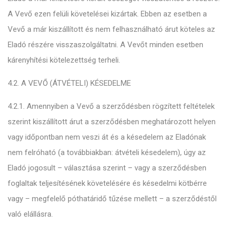
A Vevő ezen felüli követelései kizártak. Ebben az esetben a
Vevő a már kiszállított és nem felhasználható árut köteles az
Eladó részére visszaszolgáltatni. A Vevőt minden esetben
kárenyhítési kötelezettség terheli.
4.2. A VEVŐ (ÁTVÉTELI) KÉSEDELME
4.2.1. Amennyiben a Vevő a szerződésben rögzített feltételek
szerint kiszállított árut a szerződésben meghatározott helyen
vagy időpontban nem veszi át és a késedelem az Eladónak
nem felróható (a továbbiakban: átvételi késedelem), úgy az
Eladó jogosult – választása szerint – vagy a szerződésben
foglaltak teljesítésének követelésére és késedelmi kötbérre
vagy – megfelelő póthatáridő tűzése mellett – a szerződéstől
való elállásra.