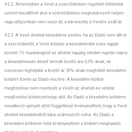
4.2.2. Amennyiben a Vevő a szerződésben rögzített feltételek
szerint kiszállított árut a szerződésben meghatározott helyen
vagy időpontban nem veszi át, a kárveszély a Vevőre száll át.
4.2.3. A Vevő átvételi késedelme esetén, ha az Eladó nem állt el
a szerződéstől, a Vevő köteles a késedelembe esés napját
követő 15. munkanaptól az átvétel napjáig minden naptári napra
a késedelmesen átvett termék bruttó ára 0,5%-ának, de
összesen legfeljebb a bruttó ár 30%-ának megfelelő késedelmi
kötbért fizetni az Eladó részére. A késedelmi kötbér
megfizetése nem mentesíti a Vevőt az átvételi és vételár
megfizetési kötelezettsége alól. Az Eladó a késedelmi kötbérre
vonatkozó igényét attól függetlenül érvényesítheti, hogy a Vevő
átvételi késedelméből kára származott volna. Az Eladó a
késedelmi kötbéren felül érvényesítheti a kötbért meghaladó