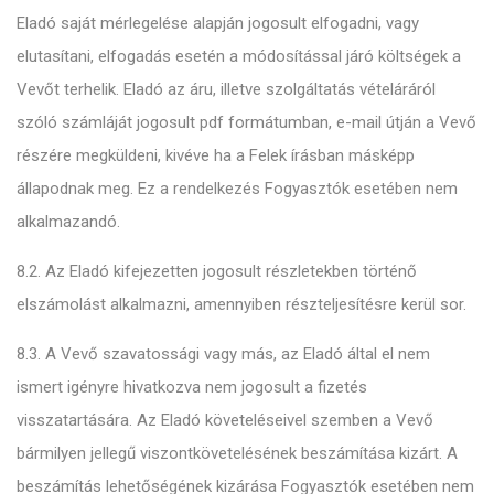
Eladó saját mérlegelése alapján jogosult elfogadni, vagy
elutasítani, elfogadás esetén a módosítással járó költségek a
Vevőt terhelik. Eladó az áru, illetve szolgáltatás vételáráról
szóló számláját jogosult pdf formátumban, e-mail útján a Vevő
részére megküldeni, kivéve ha a Felek írásban másképp
állapodnak meg. Ez a rendelkezés Fogyasztók esetében nem
alkalmazandó.
8.2. Az Eladó kifejezetten jogosult részletekben történő
elszámolást alkalmazni, amennyiben részteljesítésre kerül sor.
8.3. A Vevő szavatossági vagy más, az Eladó által el nem
ismert igényre hivatkozva nem jogosult a fizetés
visszatartására. Az Eladó követeléseivel szemben a Vevő
bármilyen jellegű viszontkövetelésének beszámítása kizárt. A
beszámítás lehetőségének kizárása Fogyasztók esetében nem