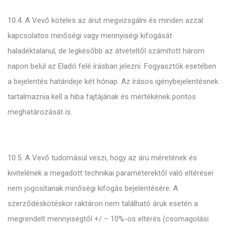
10.4. A Vevő köteles az árut megvizsgálni és minden azzal
kapcsolatos minőségi vagy mennyiségi kifogását
haladéktalanul, de legkésőbb az átvételtől számított három
napon belül az Eladó felé írásban jelezni. Fogyasztók esetében
a bejelentés határideje két hónap. Az írásos igénybejelentésnek
tartalmaznia kell a hiba fajtájának és mértékének pontos
meghatározását is.
10.5. A Vevő tudomásul veszi, hogy az áru méretének és
kivitelének a megadott technikai paraméterektől való eltérései
nem jogosítanak minőségi kifogás bejelentésére. A
szerződéskötéskor raktáron nem található áruk esetén a
megrendelt mennyiségtől +/ – 10%-os eltérés (csomagolási