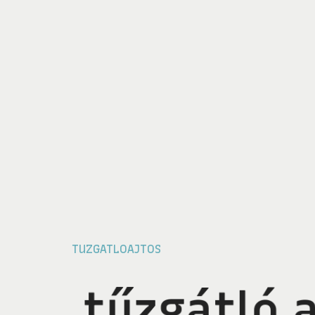
TUZGATLOAJTOS
t
ű
z
g
á
t
l
ó