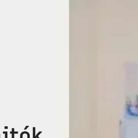
a
j
t
ó
k