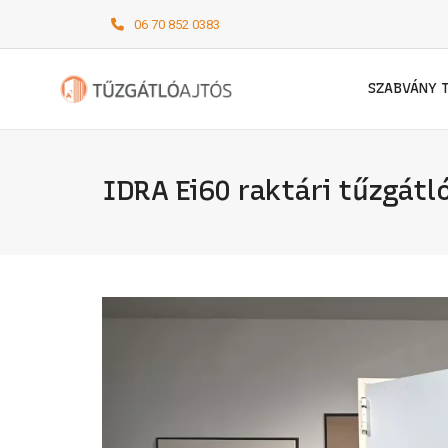
06 70 852 0383
SZABVÁNY 
IDRA Ei60 raktári tűzgát