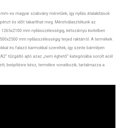
00 mm-es magyar szabvány méretűek, így nyílás átalakítások
pénzt és időt takaríthat meg. Méretválasztékunk az
m 1265x2100 mm nyílásszélességig, kétszárnyú kivitelben
00x2500 mm nyílásszélességig terjed raktárról. A termékek
kkal és falazó karmokkal szereltek, így szinte bármilyen
 "A2" tűzgátló ajtó azaz „nem éghető” kategóriába sorolt acél
lett, beépítésre kész, termékre vonatkozik, tartalmazza a