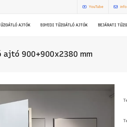
YouTube
inf
TŰZGÁTLÓ AJTÓK
EGYEDI TŰZGÁTLÓ AJTÓK
BEJÁRATI TŰZ
ló ajtó 900+900x2380 mm
T
T