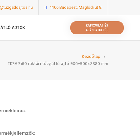
o@tuzgatloajtos.hu
1106 Budapest, Maglódi út 8.
KAPCSOLAT ÉS
GÁTLÓ AJTÓK
AJÁNLATKÉRÉS
Kezdőlap
IDRA Ei60 raktári tűzgátló ajtó 900+900x2380 mm
ermékleírás:
ermékjellemzők: