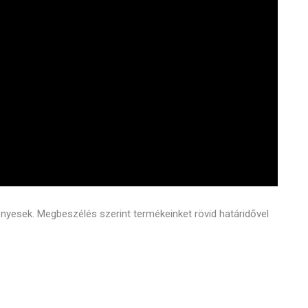
vényesek. Megbeszélés szerint termékeinket rövid határidővel