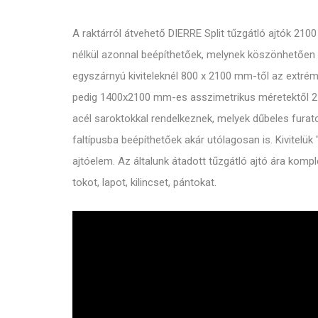
A raktárról átvehető DIERRE Split tűzgátló ajtók 21
nélkül azonnal beépíthetőek, melynek köszönhetően 
egyszárnyú kiviteleknél 800 x 2100 mm-től az extré
pedig 1400x2100 mm-es asszimetrikus méretektől 25
acél saroktokkal rendelkeznek, melyek dűbeles furato
faltípusba beépíthetőek akár utólagosan is. Kivitelük
ajtóelem. Az általunk átadott tűzgátló ajtó ára komp
tokot, lapot, kilincset, pántokat.