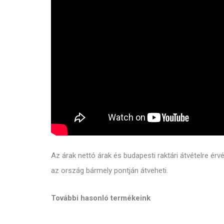
Az árak nettó árak és budapesti raktári átvételre ér
az ország bármely pontján átveheti.
További hasonló termékeink