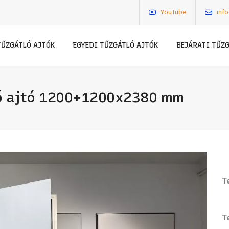
YouTube
inf
TŰZGÁTLÓ AJTÓK
EGYEDI TŰZGÁTLÓ AJTÓK
BEJÁRATI TŰZ
ló ajtó 1200+1200x2380 mm
T
T