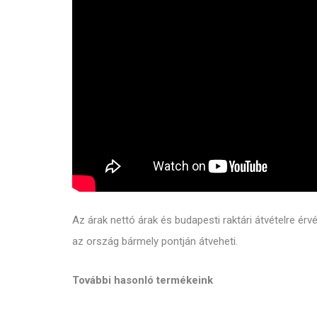
Az árak nettó árak és budapesti raktári átvételre ér
az ország bármely pontján átveheti.
További hasonló termékeink