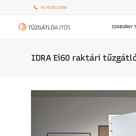
06 70 852 0383
SZABVÁNY 
IDRA Ei60 raktári tűzgát