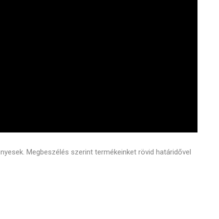
vényesek. Megbeszélés szerint termékeinket rövid határidővel