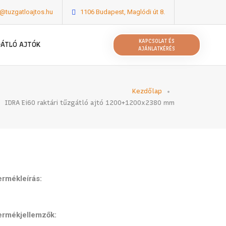
o@tuzgatloajtos.hu
1106 Budapest, Maglódi út 8.
KAPCSOLAT ÉS
GÁTLÓ AJTÓK
AJÁNLATKÉRÉS
Kezdőlap
IDRA Ei60 raktári tűzgátló ajtó 1200+1200x2380 mm
ermékleírás:
ermékjellemzők: