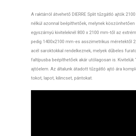
A raktárról átvehető DIERRE Split tűzgátló ajtók 21
nélkül azonnal beépíthetőek, melynek köszönhetően 
egyszárnyú kiviteleknél 800 x 2100 mm-től az extré
pedig 1400x2100 mm-es asszimetrikus méretektől 25
acél saroktokkal rendelkeznek, melyek dűbeles furato
faltípusba beépíthetőek akár utólagosan is. Kivitelük
ajtóelem. Az általunk átadott tűzgátló ajtó ára komp
tokot, lapot, kilincset, pántokat.