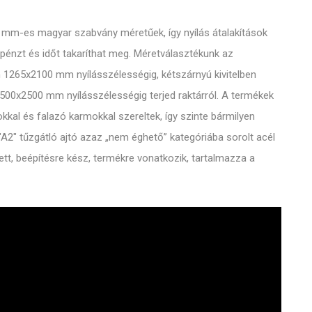
00 mm-es magyar szabvány méretűek, így nyílás átalakítások
pénzt és időt takaríthat meg. Méretválasztékunk az
m 1265x2100 mm nyílásszélességig, kétszárnyú kivitelben
00x2500 mm nyílásszélességig terjed raktárról. A termékek
kkal és falazó karmokkal szereltek, így szinte bármilyen
 "A2" tűzgátló ajtó azaz „nem éghető” kategóriába sorolt acél
lett, beépítésre kész, termékre vonatkozik, tartalmazza a