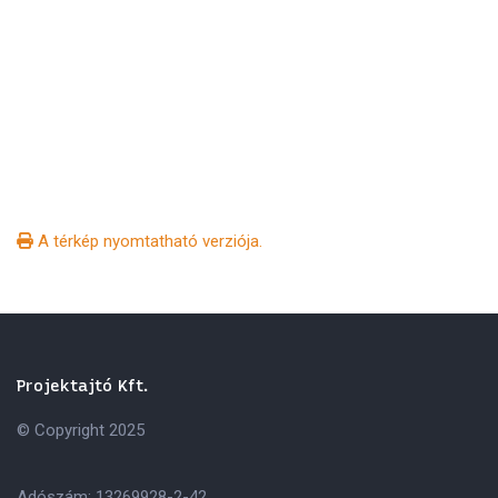
A térkép nyomtatható verziója.
Projektajtó Kft.
© Copyright 2025
Adószám: 13269928-2-42