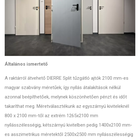
Általános ismertető
A raktárról átvehető DIERRE Split tűzgátló ajtók 2100 mm-es
magyar szabvány méretűek, így nyílás átalakítások nélkül
azonnal beépíthetőek, melynek köszönhetően pénzt és időt
takaríthat meg. Méretválasztékunk az egyszárnyú kiviteleknél
800 x 2100 mm-től az extrém 1265x2100 mm
nyílásszélességig, kétszárnyú kivitelben pedig 1400x2100 mm-
es asszimetrikus méretektől 2500x2500 mm nyílásszélességig