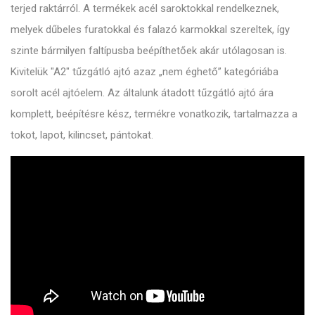
terjed raktárról. A termékek acél saroktokkal rendelkeznek,
melyek dűbeles furatokkal és falazó karmokkal szereltek, így
szinte bármilyen faltípusba beépíthetőek akár utólagosan is.
Kivitelük "A2" tűzgátló ajtó azaz „nem éghető” kategóriába
sorolt acél ajtóelem. Az általunk átadott tűzgátló ajtó ára
komplett, beépítésre kész, termékre vonatkozik, tartalmazza a
tokot, lapot, kilincset, pántokat.