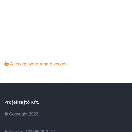
A térkép nyomtatható verziója.
Projektajtó Kft.
© Copyright 2025
Adószám: 13269928-2-42