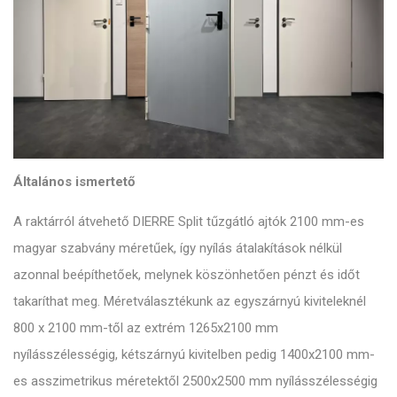
Általános ismertető
A raktárról átvehető DIERRE Split tűzgátló ajtók 2100 mm-es
magyar szabvány méretűek, így nyílás átalakítások nélkül
azonnal beépíthetőek, melynek köszönhetően pénzt és időt
takaríthat meg. Méretválasztékunk az egyszárnyú kiviteleknél
800 x 2100 mm-től az extrém 1265x2100 mm
nyílásszélességig, kétszárnyú kivitelben pedig 1400x2100 mm-
es asszimetrikus méretektől 2500x2500 mm nyílásszélességig