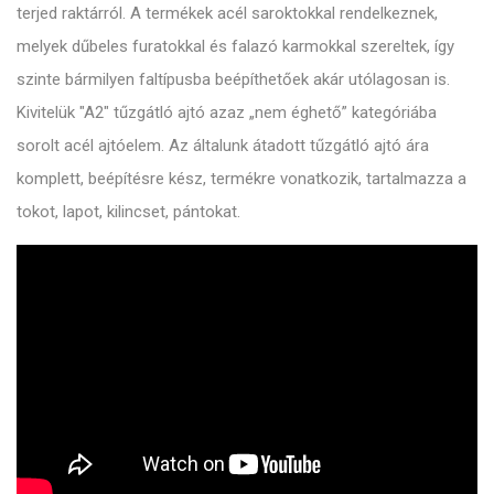
terjed raktárról. A termékek acél saroktokkal rendelkeznek,
melyek dűbeles furatokkal és falazó karmokkal szereltek, így
szinte bármilyen faltípusba beépíthetőek akár utólagosan is.
Kivitelük "A2" tűzgátló ajtó azaz „nem éghető” kategóriába
sorolt acél ajtóelem. Az általunk átadott tűzgátló ajtó ára
komplett, beépítésre kész, termékre vonatkozik, tartalmazza a
tokot, lapot, kilincset, pántokat.