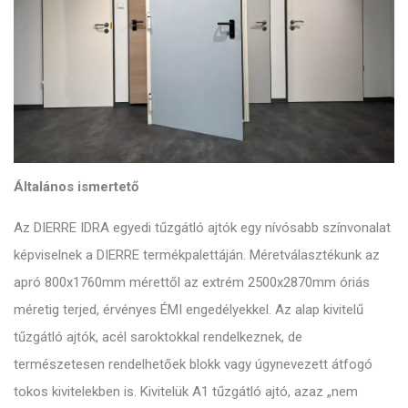
Általános ismertető
Az DIERRE IDRA egyedi tűzgátló ajtók egy nívósabb színvonalat
képviselnek a DIERRE termékpalettáján. Méretválasztékunk az
apró 800x1760mm mérettől az extrém 2500x2870mm óriás
méretig terjed, érvényes ÉMI engedélyekkel. Az alap kivitelű
tűzgátló ajtók, acél saroktokkal rendelkeznek, de
természetesen rendelhetőek blokk vagy úgynevezett átfogó
tokos kivitelekben is. Kivitelük A1 tűzgátló ajtó, azaz „nem