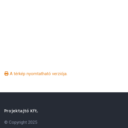
A térkép nyomtatható verziója.
Projektajtó Kft.
© Copyright 2025