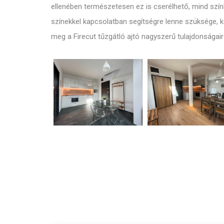
ellenében természetesen ez is cserélhető, mind szí
színekkel kapcsolatban segítségre lenne szüksége,
meg a Firecut tűzgátló ajtó nagyszerű tulajdonságair