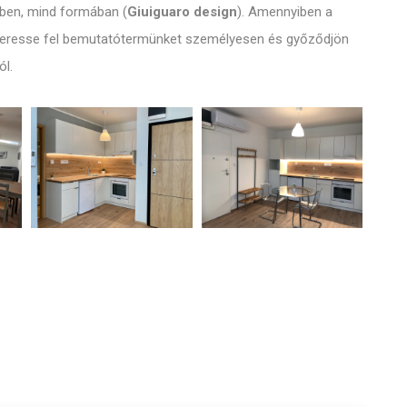
nben, mind formában (
Giuiguaro design
). Amennyiben a
 keresse fel bemutatótermünket személyesen és győződjön
ól.