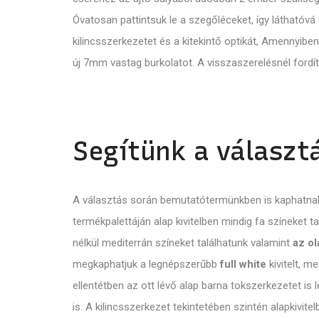
Óvatosan pattintsuk le a szegőléceket, így láthatóvá
kilincsszerkezetet és a kitekintő optikát, Amennyibe
új 7mm vastag burkolatot. A visszaszerelésnél fordít
Segítünk a választ
A választás során bemutatótermünkben is kaphatnak 
termékpalettáján alap kivitelben mindig fa színeket t
nélkül mediterrán színeket találhatunk valamint
az o
megkaphatjuk a legnépszerűbb
full white
kivitelt, m
ellentétben az ott lévő alap barna tokszerkezetet is
is. A kilincsszerkezet tekintetében szintén alapkivit