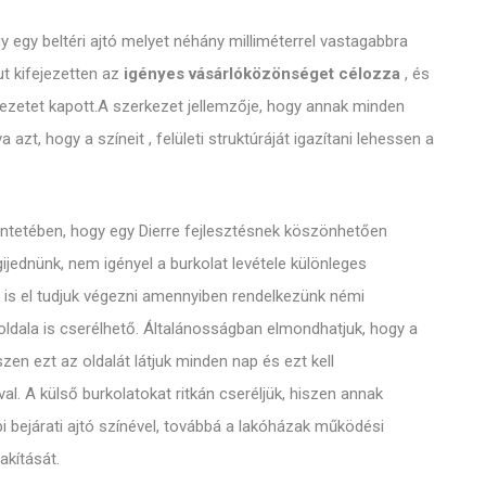
 egy beltéri ajtó melyet néhány milliméterrel vastagabbra
ut kifejezetten az
igényes vásárlóközönséget célozza
, és
zetet kapott.A szerkezet jellemzője, hogy annak minden
va azt, hogy a színeit , felületi struktúráját igazítani lehessen a
kintetében, hogy egy Dierre fejlesztésnek köszönhetően
ijednünk, nem igényel a burkolat levétele különleges
is el tudjuk végezni amennyiben rendelkezünk némi
 oldala is cserélhető. Általánosságban elmondhatjuk, hogy a
zen ezt az oldalát látjuk minden nap és ezt kell
ával. A külső burkolatokat ritkán cseréljük, hiszen annak
bi bejárati ajtó színével, továbbá a lakóházak működési
akítását.