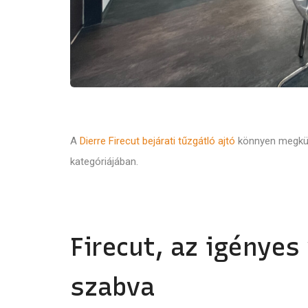
A
Dierre Firecut bejárati tűzgátló ajtó
könnyen megkülö
kategóriájában.
Firecut, az igényes
szabva