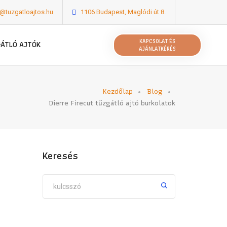
o@tuzgatloajtos.hu
1106 Budapest, Maglódi út 8.
KAPCSOLAT ÉS
GÁTLÓ AJTÓK
AJÁNLATKÉRÉS
Kezdőlap
Blog
Dierre Firecut tűzgátló ajtó burkolatok
Keresés