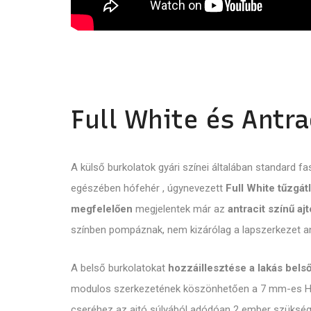
Full White és Antra
A külső burkolatok gyári színei általában standard fas
egészében hófehér , úgynevezett
Full White tűzgátl
megfelelően
megjelentek már az
antracit színű aj
színben pompáznak, nem kizárólag a lapszerkezet ant
A belső burkolatokat
hozzáillesztése a lakás bel
modulos szerkezetének köszönhetően a 7 mm-es HDF
cseréhez az ajtó súlyából adódóan 2 ember szükséges