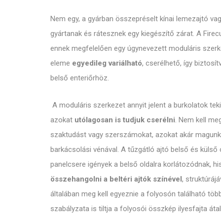
Nem egy, a gyárban összepréselt kínai lemezajtó vagy
gyártanak és rátesznek egy kiegészítő zárat. A Firec
ennek megfelelően egy úgynevezett moduláris szerke
eleme
egyedileg variálható
, cserélhető, így biztosít
belső enteriőrhöz.
A moduláris szerkezet annyit jelent a burkolatok te
azokat
utólagosan is tudjuk cserélni
. Nem kell meg
szaktudást vagy szerszámokat, azokat akár magunk 
barkácsolási vénával. A tűzgátló ajtó belső és külső
panelcsere igények a belső oldalra korlátozódnak, his
összehangolni a beltéri ajtók színével
, struktúráj
általában meg kell egyeznie a folyosón található töb
szabályzata is tiltja a folyosói összkép ilyesfajta átal