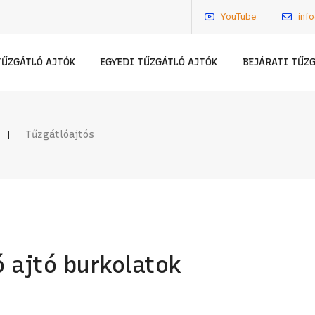
YouTube
inf
TŰZGÁTLÓ AJTÓK
EGYEDI TŰZGÁTLÓ AJTÓK
BEJÁRATI TŰZ
Tűzgátlóajtós
ó ajtó burkolatok