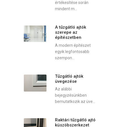
értékesítése során
mindent m...
A tűzgátló ajtók
szerepe az
építészetben
A modern építészet
egyik legfontosabb
szempon...
Tűzgátló ajtók
üvegezése
Az alábbi
bejegyzésünkben
bemutatkozik az üve...
Raktári tűzgátló ajtó
küszöbszerkezet