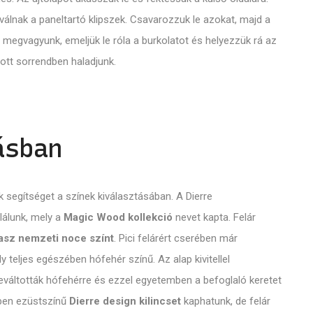
 válnak a paneltartó klipszek. Csavarozzuk le azokat, majd a
n megvagyunk, emeljük le róla a burkolatot és helyezzük rá az
ott sorrendben haladjunk.
ásban
segítséget a színek kiválasztásában. A Dierre
alálunk, mely a
Magic Wood kollekció
nevet kapta. Felár
lasz nemzeti noce színt
. Pici felárért cserében már
ely teljes egészében hófehér színű. Az alap kivitellel
 leváltották hófehérre és ezzel egyetemben a befoglaló keretet
elben ezüstszínű
Dierre design kilincset
kaphatunk, de felár