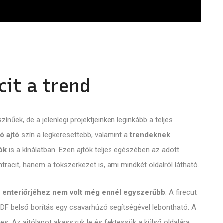
cit a trend
zínűek, de a jelenlegi projektjeinken leginkább a teljes
ó ajtó
szín a legkeresettebb, valamint a
trendeknek
tók
is a kínálatban. Ezen ajtók teljes egészében az adott
racit, hanem a tokszerkezet is, ami mindkét oldalról látható.
ső enteriőrjéhez nem volt még ennél egyszerűbb
. A firecut
 belső borítás egy csavarhúzó segítségével lebontható. A
. Az ajtólapot akasszuk le és fektessük a külső oldalára.